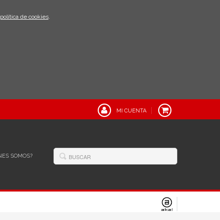
política de cookies
.
MI CUENTA
NES SOMOS?