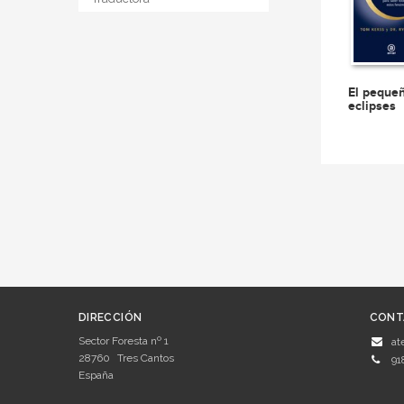
El pequeñ
eclipses
DIRECCIÓN
CONT
Sector Foresta nº 1
at
28760
Tres Cantos
91
España