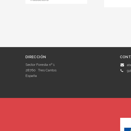
DIRECCIÓN
CONT
Sector Foresta nº 1
at
28760
Tres Cantos
91
España