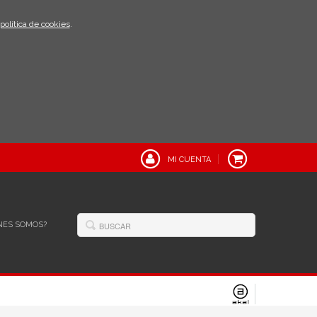
política de cookies
.
MI CUENTA
NES SOMOS?