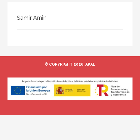
Todos
Colaborador
Samir Amin
Compilador
Compiladora
Coordinador
Editor
© COPYRIGHT 2026, AKAL
Editora
Escritor
Escritora
Ilustrador
Prologuista
Traductor
Traductora