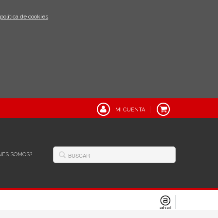
política de cookies
.
MI CUENTA
NES SOMOS?