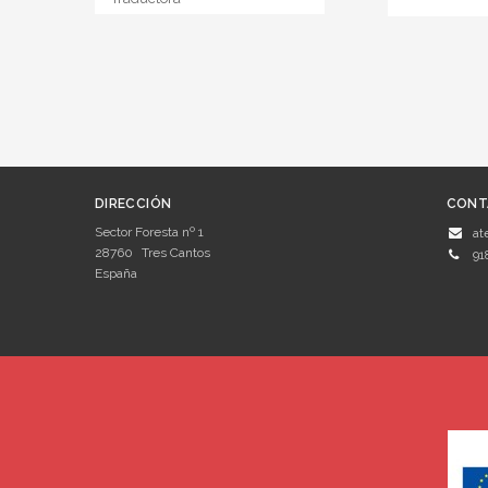
DIRECCIÓN
CONT
Sector Foresta nº 1
at
28760
Tres Cantos
91
España