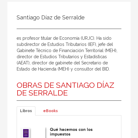
Todos
Colaborador
Santiago Díaz de Serralde
Compilador
Compiladora
es profesor titular de Economía (URJC). Ha sido
Coordinador
subdirector de Estudios Tributarios (IEF), jefe del
Gabinete Técnico de Financiación Territorial (MEH),
Editor
director de Estudios Tributarios y Estadísticas
(AEAT), director de gabinete del Secretario de
Editora
Estado de Hacienda (MEH) y consultor del BID.
Escritor
OBRAS DE SANTIAGO DÍAZ
Escritora
DE SERRALDE
Ilustrador
Prologuista
Libros
eBooks
Traductor
Traductora
Qué hacemos con los
impuestos