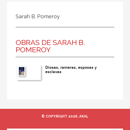
Todos
Colaborador
Sarah B. Pomeroy
Compilador
Compiladora
OBRAS DE SARAH B.
Coordinador
POMEROY
Editor
Editora
Diosas, rameras, esposas y
Escritor
esclavas
Escritora
Ilustrador
Prologuista
Traductor
© COPYRIGHT 2026, AKAL
Traductora