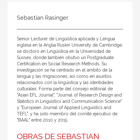
Todos
Colaborador
Sebastian Rasinger
Compilador
Compiladora
Senior Lecturer de Lingüística aplicada y Lengua
Coordinador
inglesa en la Anglia Ruskin University de Cambridge,
se doctoró en Lingüística en la Universidad de
Editor
Sussex, donde también obutvo un Postgraduate
Certification en Social Research Methods. Su
Editora
investigación se ha centrado en el ámbito de la
Escritor
lengua y las migraciones, así como en asuntos
relacionados con la lingüística y las identidades
Escritora
culturales. Forma parte del consejo editorial de
"Asian EFL Journal", "Journal of Research Design and
Ilustrador
Statistics in Linguistics and Communication Science"
y "European Journal of Applied Linguistics and
Prologuista
TEFL", y ha sido miembro del comité ejecutivo de
Traductor
"BAAL" entre 2010 y 2015.
Traductora
OBRAS DE SEBASTIAN