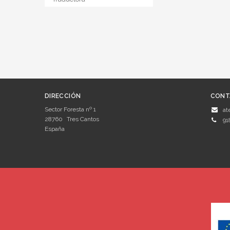
DIRECCIÓN
CONT
Sector Foresta nº 1
at
28760
Tres Cantos
91
España