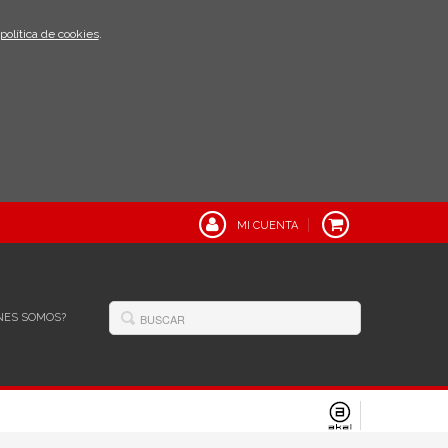
política de cookies
.
MI CUENTA
NES SOMOS?