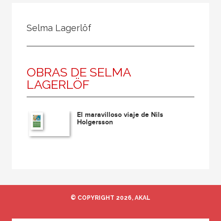
Todos
Colaborador
Selma Lagerlöf
Compilador
Compiladora
OBRAS DE SELMA
Coordinador
LAGERLÖF
Editor
Editora
El maravilloso viaje de Nils
Escritor
Holgersson
Escritora
Ilustrador
Prologuista
Traductor
© COPYRIGHT 2026, AKAL
Traductora