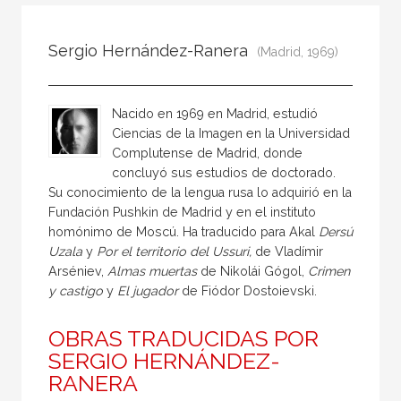
Todos
Colaborador
Sergio Hernández-Ranera
(Madrid, 1969)
Compilador
Compiladora
Nacido en 1969 en Madrid, estudió
Coordinador
Ciencias de la Imagen en la Universidad
Complutense de Madrid, donde
Editor
concluyó sus estudios de doctorado.
Editora
Su conocimiento de la lengua rusa lo adquirió en la
Fundación Pushkin de Madrid y en el instituto
Escritor
homónimo de Moscú. Ha traducido para Akal
Dersú
Escritora
Uzala
y
Por el territorio del Ussuri,
de Vladímir
Arséniev,
Almas muertas
de Nikolái Gógol,
Crimen
Ilustrador
y castigo
y
El jugador
de Fiódor Dostoievski.
Prologuista
OBRAS TRADUCIDAS POR
Traductor
SERGIO HERNÁNDEZ-
Traductora
RANERA