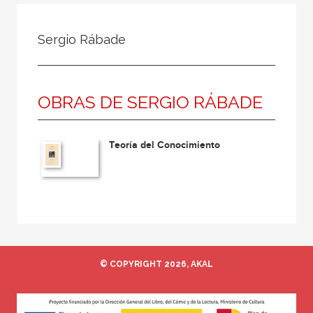
Todos
Colaborador
Sergio Rábade
Compilador
Compiladora
OBRAS DE SERGIO RÁBADE
Coordinador
Editor
Teoría del Conocimiento
Editora
Escritor
Escritora
Ilustrador
Prologuista
© COPYRIGHT 2026, AKAL
Traductor
Traductora