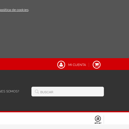
política de cookies
.
MI CUENTA
NES SOMOS?