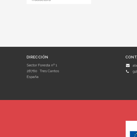
DIRECCIÓN
CONT
Sector Foresta nº 1
at
28760
Tres Cantos
91
España