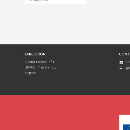
DIRECCIÓN
CONT
Sector Foresta nº 1
at
28760
Tres Cantos
91
España