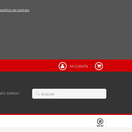
política de cookies
.
MI CUENTA
NES SOMOS?