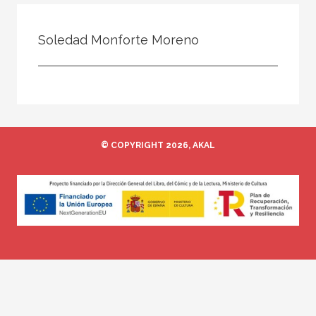
Todos
Colaborador
Soledad Monforte Moreno
Compilador
Compiladora
Coordinador
Editor
© COPYRIGHT 2026, AKAL
Editora
Escritor
Escritora
Ilustrador
Prologuista
Traductor
Traductora