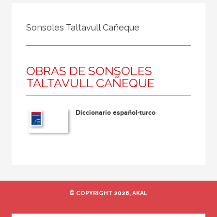
Todos
Colaborador
Sonsoles Taltavull Cañeque
Compilador
Compiladora
OBRAS DE SONSOLES
Coordinador
TALTAVULL CAÑEQUE
Editor
Editora
Diccionario español-turco
Escritor
Escritora
Ilustrador
Prologuista
Traductor
© COPYRIGHT 2026, AKAL
Traductora