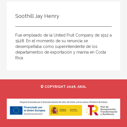
Todos
Colaborador
Soothill Jay Henry
Compilador
Compiladora
Fue empleado de la United Fruit Company de 1912 a
Coordinador
1928. En el momento de su renuncia se
desempeñaba como superintendente de los
Editor
departamentos de exportación y marina en Costa
Rica.
Editora
Escritor
Escritora
© COPYRIGHT 2026, AKAL
Ilustrador
Prologuista
Traductor
Traductora