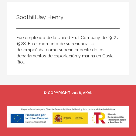
Todos
Colaborador
Soothill Jay Henry
Compilador
Compiladora
Fue empleado de la United Fruit Company de 1912 a
Coordinador
1928. En el momento de su renuncia se
desempeñaba como superintendente de los
Editor
departamentos de exportación y marina en Costa
Rica.
Editora
Escritor
Escritora
© COPYRIGHT 2026, AKAL
Ilustrador
Prologuista
Traductor
Traductora