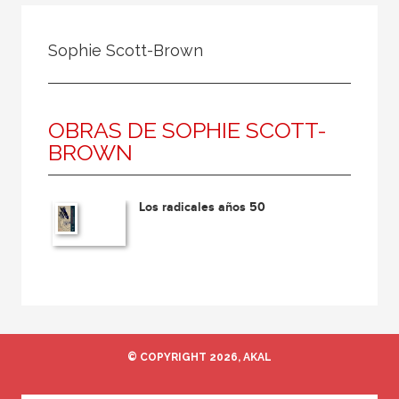
Todos
Colaborador
Sophie Scott-Brown
Compilador
Compiladora
OBRAS DE SOPHIE SCOTT-
Coordinador
BROWN
Editor
Editora
Los radicales años 50
Escritor
Escritora
Ilustrador
Prologuista
Traductor
© COPYRIGHT 2026, AKAL
Traductora