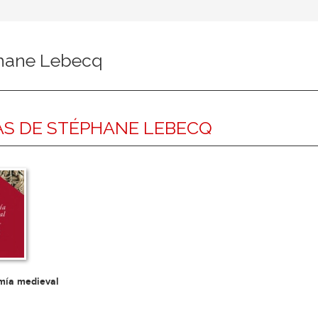
hane Lebecq
S DE STÉPHANE LEBECQ
mía medieval