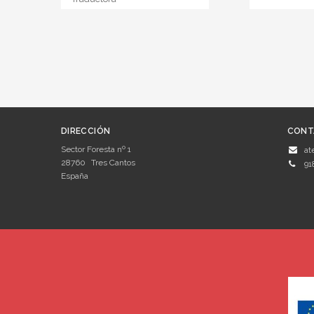
DIRECCIÓN
CONT
Sector Foresta nº 1
at
28760
Tres Cantos
91
España