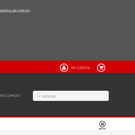
política de cookies
.
MI CUENTA
NES SOMOS?