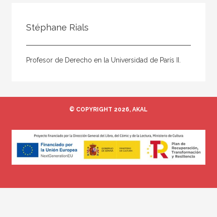
Todos
Colaborador
Stéphane Rials
Compilador
Compiladora
Profesor de Derecho en la Universidad de París II.
Coordinador
Editor
Editora
© COPYRIGHT 2026, AKAL
Escritor
Escritora
Ilustrador
Prologuista
Traductor
Traductora