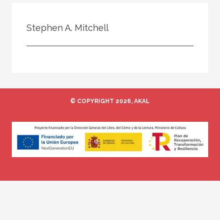
Todos
Colaborador
Stephen A. Mitchell
Compilador
Compiladora
Coordinador
Editor
© COPYRIGHT 2026, AKAL
Editora
Escritor
Escritora
Ilustrador
Prologuista
Traductor
Traductora