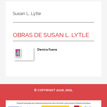
Todos
Colaborador
Susan L. Lytle
Compilador
Compiladora
OBRAS DE SUSAN L. LYTLE
Coordinador
Editor
Dentro/fuera
Editora
Escritor
Escritora
Ilustrador
Prologuista
© COPYRIGHT 2026, AKAL
Traductor
Traductora