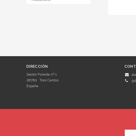
DIRECCIÓN
CONT
Sector Foresta nº 1
at
28760
Tres Cantos
91
España