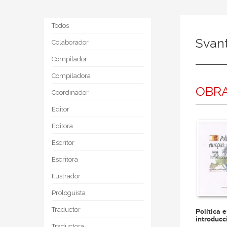
Todos
Svant
Colaborador
Compilador
Compiladora
OBRA
Coordinador
Editor
Editora
Escritor
Escritora
Ilustrador
Prologuista
Traductor
Política 
introducc
Traductora