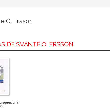
e O. Ersson
S DE SVANTE O. ERSSON
europea: una
ión