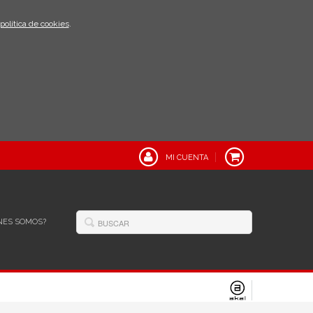
política de cookies
.
MI CUENTA
NES SOMOS?