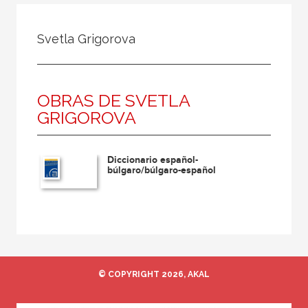
Todos
Colaborador
Svetla Grigorova
Compilador
Compiladora
OBRAS DE SVETLA
Coordinador
GRIGOROVA
Editor
Editora
Diccionario español-
Escritor
búlgaro/búlgaro-español
Escritora
Ilustrador
Prologuista
Traductor
© COPYRIGHT 2026, AKAL
Traductora