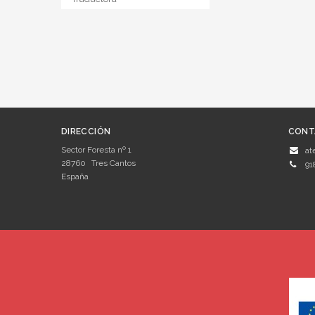
DIRECCIÓN
CONT
Sector Foresta nº 1
at
28760
Tres Cantos
91
España