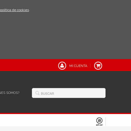
política de cookies
.
MI CUENTA
NES SOMOS?