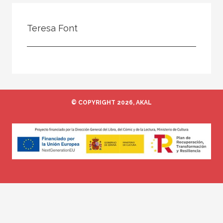
Todos
Colaborador
Teresa Font
Compilador
Compiladora
Coordinador
Editor
© COPYRIGHT 2026, AKAL
Editora
Escritor
Escritora
Ilustrador
Prologuista
Traductor
Traductora