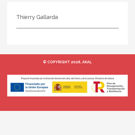
Todos
Colaborador
Thierry Gallarda
Compilador
Compiladora
Coordinador
Editor
© COPYRIGHT 2026, AKAL
Editora
Escritor
Escritora
Ilustrador
Prologuista
Traductor
Traductora