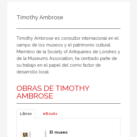
Todos
Colaborador
Timothy Ambrose
Compilador
Compiladora
Timothy Ambrose es consultor internacional en el
Coordinador
campo de los museos y el patrimonio cultural.
Miembro de la Society of Antiquaries de Londres y
Editor
de la Museums Association, ha centrado parte de
Editora
su trabajo en el papel del como factor de
desarrollo local.
Escritor
Escritora
OBRAS DE TIMOTHY
AMBROSE
Ilustrador
Prologuista
Libros
eBooks
Traductor
Traductora
El museo