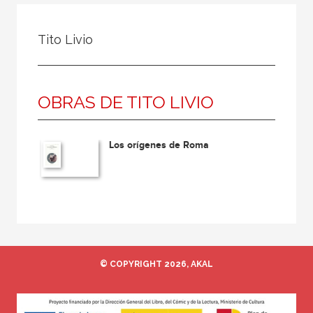
Todos
Colaborador
Tito Livio
Compilador
Compiladora
OBRAS DE TITO LIVIO
Coordinador
Editor
Los orígenes de Roma
Editora
Escritor
Escritora
Ilustrador
Prologuista
© COPYRIGHT 2026, AKAL
Traductor
Traductora