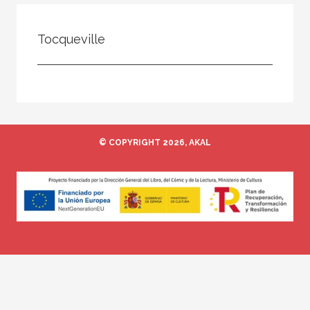
Todos
Colaborador
Tocqueville
Compilador
Compiladora
Coordinador
Editor
© COPYRIGHT 2026, AKAL
Editora
Escritor
Escritora
Ilustrador
Prologuista
Traductor
Traductora