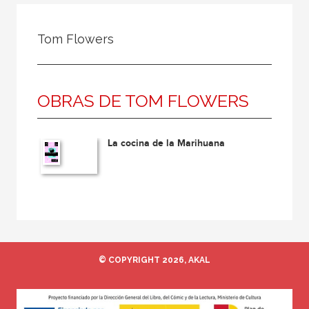
Todos
Colaborador
Tom Flowers
Compilador
Compiladora
OBRAS DE TOM FLOWERS
Coordinador
Editor
La cocina de la Marihuana
Editora
Escritor
Escritora
Ilustrador
Prologuista
© COPYRIGHT 2026, AKAL
Traductor
Traductora