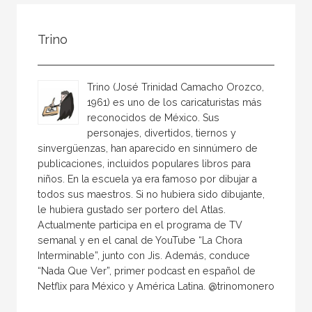
Todos
Colaborador
Trino
Compilador
Compiladora
Trino (José Trinidad Camacho Orozco,
Coordinador
1961) es uno de los caricaturistas más
reconocidos de México. Sus
Editor
personajes, divertidos, tiernos y
Editora
sinvergüenzas, han aparecido en sinnúmero de
publicaciones, incluidos populares libros para
Escritor
niños. En la escuela ya era famoso por dibujar a
Escritora
todos sus maestros. Si no hubiera sido dibujante,
le hubiera gustado ser portero del Atlas.
Ilustrador
Actualmente participa en el programa de TV
semanal y en el canal de YouTube “La Chora
Prologuista
Interminable”, junto con Jis. Además, conduce
Traductor
“Nada Que Ver”, primer podcast en español de
Netflix para México y América Latina. @trinomonero
Traductora