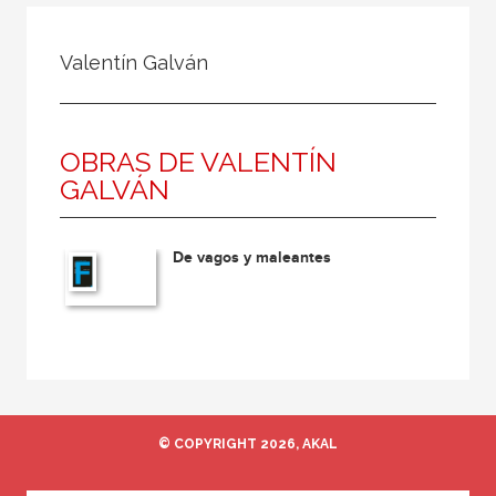
Todos
Colaborador
Valentín Galván
Compilador
Compiladora
OBRAS DE VALENTÍN
Coordinador
GALVÁN
Editor
Editora
De vagos y maleantes
Escritor
Escritora
Ilustrador
Prologuista
Traductor
© COPYRIGHT 2026, AKAL
Traductora