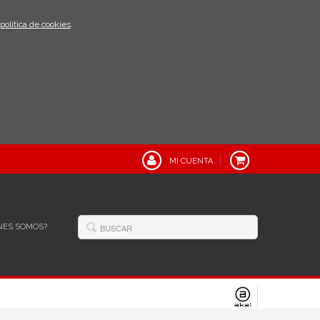
política de cookies
.
MI CUENTA
NES SOMOS?