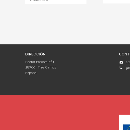
DIRECCIÓN
CONT
Sector Foresta nº 1
at
28760
Tres Cantos
91
España