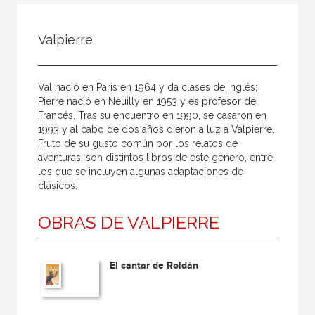
Todos
Colaborador
Valpierre
Compilador
Compiladora
Val nació en París en 1964 y da clases de Inglés;
Coordinador
Pierre nació en Neuilly en 1953 y es profesor de
Francés. Tras su encuentro en 1990, se casaron en
Editor
1993 y al cabo de dos años dieron a luz a Valpierre.
Fruto de su gusto común por los relatos de
Editora
aventuras, son distintos libros de este género, entre
Escritor
los que se incluyen algunas adaptaciones de
clásicos.
Escritora
OBRAS DE VALPIERRE
Ilustrador
Prologuista
El cantar de Roldán
Traductor
Traductora