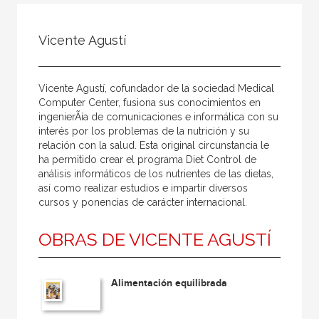
Todos
Colaborador
Vicente Agustí
Compilador
Compiladora
Vicente Agustí­, cofundador de la sociedad Medical
Coordinador
Computer Center, fusiona sus conocimientos en
ingenierÃía de comunicaciones e informática con su
Editor
interés por los problemas de la nutrición y su
relación con la salud. Esta original circunstancia le
Editora
ha permitido crear el programa Diet Control de
Escritor
análisis informáticos de los nutrientes de las dietas,
así­ como realizar estudios e impartir diversos
Escritora
cursos y ponencias de carácter internacional.
Ilustrador
OBRAS DE VICENTE AGUSTÍ
Prologuista
Traductor
Alimentación equilibrada
Traductora