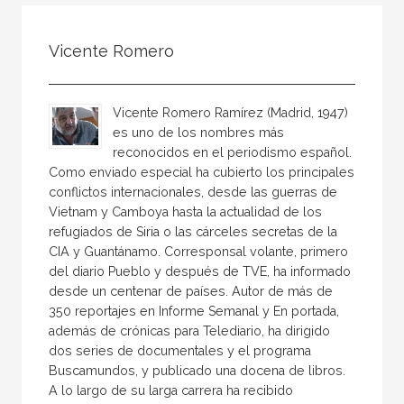
Todos
Colaborador
Vicente Romero
Compilador
Compiladora
Vicente Romero Ramírez (Madrid, 1947)
Coordinador
es uno de los nombres más
reconocidos en el periodismo español.
Editor
Como enviado especial ha cubierto los principales
Editora
conflictos internacionales, desde las guerras de
Vietnam y Camboya hasta la actualidad de los
Escritor
refugiados de Siria o las cárceles secretas de la
Escritora
CIA y Guantánamo. Corresponsal volante, primero
del diario Pueblo y después de TVE, ha informado
Ilustrador
desde un centenar de países. Autor de más de
350 reportajes en Informe Semanal y En portada,
Prologuista
además de crónicas para Telediario, ha dirigido
Traductor
dos series de documentales y el programa
Buscamundos, y publicado una docena de libros.
Traductora
A lo largo de su larga carrera ha recibido