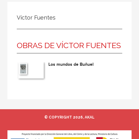
Todos
Colaborador
Víctor Fuentes
Compilador
Compiladora
OBRAS DE VÍCTOR FUENTES
Coordinador
Editor
Los mundos de Buñuel
Editora
Escritor
Escritora
Ilustrador
Prologuista
© COPYRIGHT 2026, AKAL
Traductor
Traductora