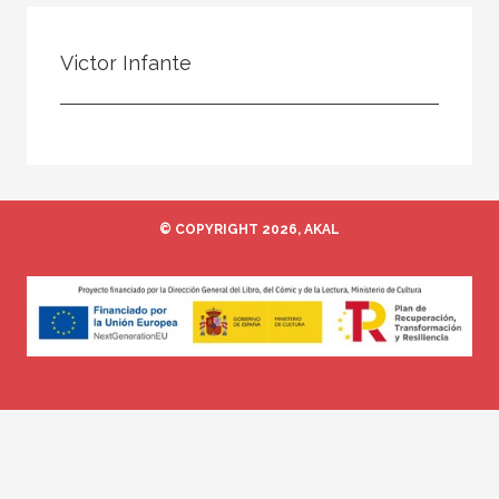
Todos
Colaborador
Victor Infante
Compilador
Compiladora
Coordinador
Editor
© COPYRIGHT 2026, AKAL
Editora
Escritor
Escritora
Ilustrador
Prologuista
Traductor
Traductora