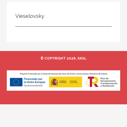
Todos
Colaborador
Vieselovsky
Compilador
Compiladora
Coordinador
Editor
© COPYRIGHT 2026, AKAL
Editora
Escritor
Escritora
Ilustrador
Prologuista
Traductor
Traductora