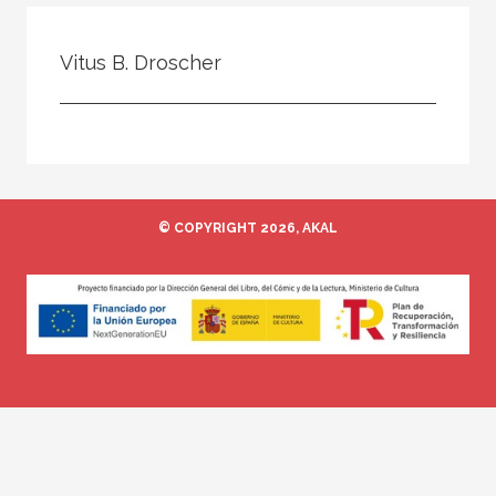
Todos
Colaborador
Vitus B. Droscher
Compilador
Compiladora
Coordinador
Editor
© COPYRIGHT 2026, AKAL
Editora
Escritor
Escritora
Ilustrador
Prologuista
Traductor
Traductora