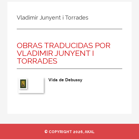
Todos
Colaborador
Vladimir Junyent i Torrades
Compilador
Compiladora
OBRAS TRADUCIDAS POR
Coordinador
VLADIMIR JUNYENT I
Editor
TORRADES
Editora
Escritor
Vida de Debussy
Escritora
Ilustrador
Prologuista
Traductor
Traductora
© COPYRIGHT 2026, AKAL