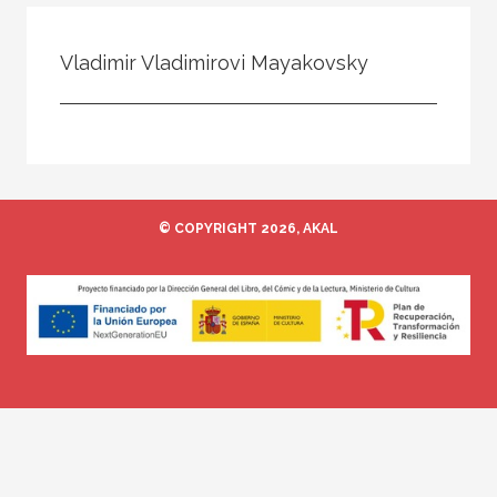
Todos
Colaborador
Vladimir Vladimirovi Mayakovsky
Compilador
Compiladora
Coordinador
Editor
© COPYRIGHT 2026, AKAL
Editora
Escritor
Escritora
Ilustrador
Prologuista
Traductor
Traductora