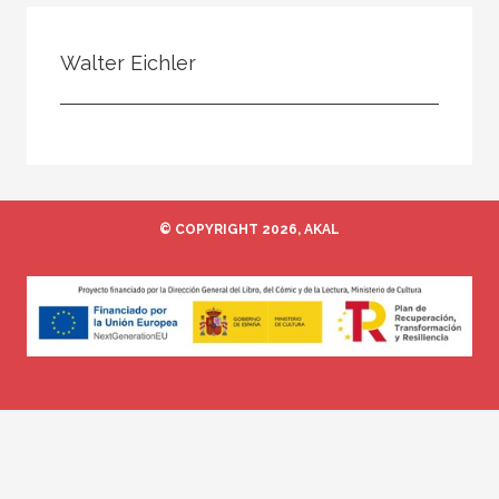
Todos
Colaborador
Walter Eichler
Compilador
Compiladora
Coordinador
Editor
© COPYRIGHT 2026, AKAL
Editora
Escritor
Escritora
Ilustrador
Prologuista
Traductor
Traductora