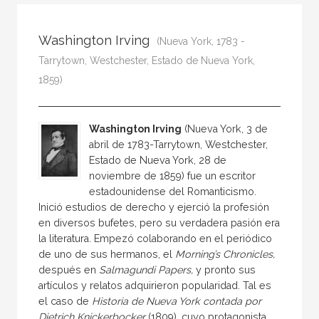
Todos
Colaborador
Washington Irving
(Nueva York, 1783 -
Compilador
Tarrytown, Westchester, Estado de Nueva York,
Compiladora
1859)
Coordinador
Editor
Washington Irving
(Nueva York, 3 de
abril de 1783-Tarrytown, Westchester,
Editora
Estado de Nueva York, 28 de
Escritor
noviembre de 1859) fue un escritor
estadounidense del Romanticismo.
Escritora
Inició estudios de derecho y ejerció la profesión
Ilustrador
en diversos bufetes, pero su verdadera pasión era
la literatura. Empezó colaborando en el periódico
Prologuista
de uno de sus hermanos, el
Morning’s Chronicles,
después en
Salmagundi Papers,
y pronto sus
Traductor
artículos y relatos adquirieron popularidad. Tal es
Traductora
el caso de
Historia de Nueva York contada por
Dietrich Knickerbocker
(1809), cuyo protagonista