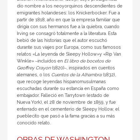
dio nombre a los neoyorquinos descendientes de
emigrantes holandeses: los Knickerbocker. Fue a
partir de 1818, año en que la empresa familiar que
dirigía con sus hermanos fue a la quiebra, cuando
Irving se consagró totalmente a la literatura. Esta
bebió de las historias que el autor escuchó
durante sus viajes por Europa, como sus famosos
relatos «La leyenda de Sleepy Hollow»y «Rip Van
Winkle» ‒incluidos en
El libro de bocetos de
Geoffrey Crayon
(1820)‒, inspirados en cuentos
alemanes, o los
Cuentos de la Alhambra
(1832),
que recoge leyendas hispanomusulmanas
escuchadas durante su estancia en España como
embajador. Falleció en Tarrytown (estado de
Nueva York), el 28 de noviembre de 1859, y fue
enterrado en el cementerio de Sleepy Hollow, el
pueblecito que pasó a la fama gracias a su más
conocido relato.
OBRAS DE WASHINGTON