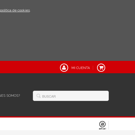
política de cookies
.
MI CUENTA
NES SOMOS?