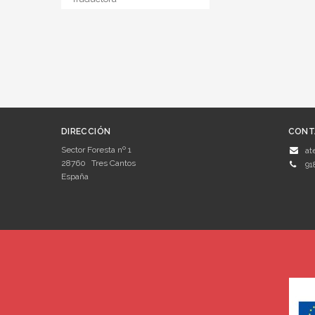
DIRECCIÓN
CONT
Sector Foresta nº 1
at
28760
Tres Cantos
91
España