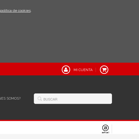
política de cookies
.
MI CUENTA
NES SOMOS?