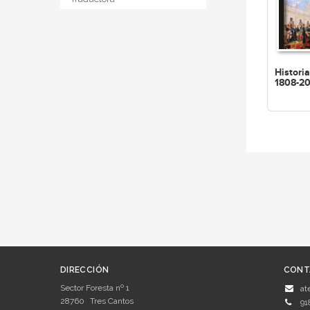
Historia
1808-2
DIRECCIÓN
CONT
Sector Foresta nº 1
at
28760
Tres Cantos
91