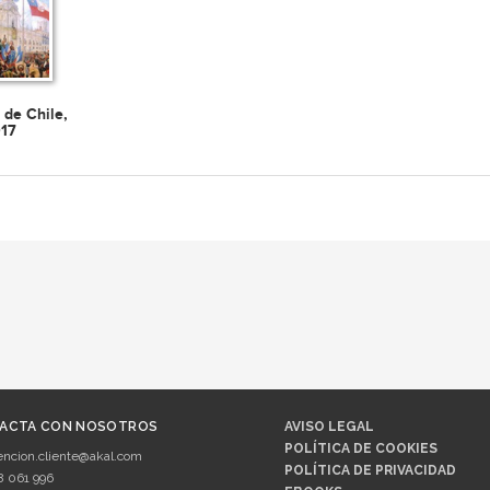
 de Chile,
017
ACTA CON NOSOTROS
AVISO LEGAL
POLÍTICA DE COOKIES
encion.cliente@akal.com
POLÍTICA DE PRIVACIDAD
8 061 996