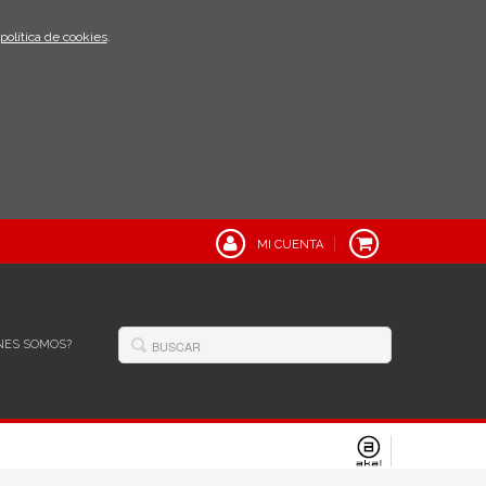
política de cookies
.
MI CUENTA
NES SOMOS?