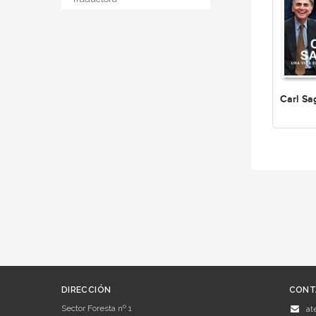
Carl Sa
DIRECCIÓN
CONT
Sector Foresta nº 1
at