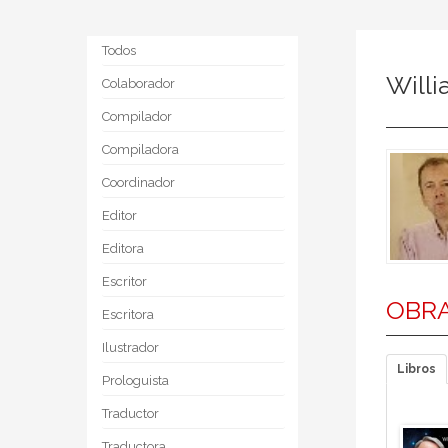
Todos
Will
Colaborador
Compilador
Compiladora
Coordinador
Editor
Editora
Escritor
OBRA
Escritora
Ilustrador
Libros
Prologuista
Traductor
Traductora