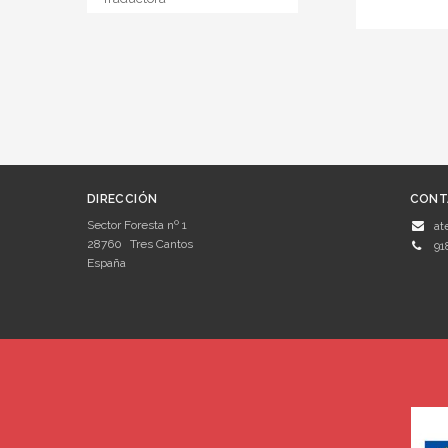
DIRECCIÓN
CONT
Sector Foresta nº 1
at
28760
Tres Cantos
91
España