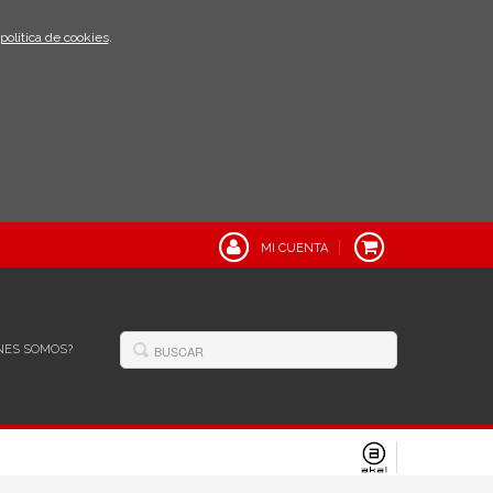
política de cookies
.
MI CUENTA
NES SOMOS?