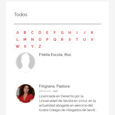
Todos
Colaborador
Todos
Compilador
Compiladora
A
B
C
D
E
F
G
H
I
J
K
Coordinador
L
M
N
O
P
Q
R
S
T
U
V
Editor
W
X
Y
Z
Editora
Filella Escola, Roc
Escritor
Escritora
Ilustrador
Filigrana, Pastora
Prologuista
SEVILLA, 1981
Licenciada en Derecho por la
Traductor
Universidad de Sevilla en 2004, en la
actualidad abogada en ejercicio del
Traductora
Ilustre Colegio de Abogados de Sevill...